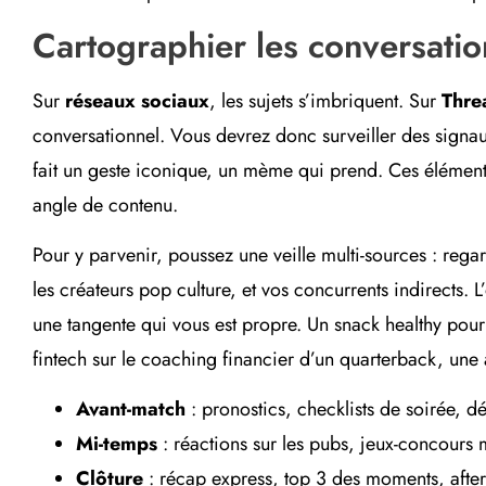
Cartographier les conversation
Sur
réseaux sociaux
, les sujets s’imbriquent. Sur
Thre
conversationnel. Vous devrez donc surveiller des signau
fait un geste iconique, un mème qui prend. Ces éléments
angle de contenu.
Pour y parvenir, poussez une veille multi-sources : rega
les créateurs pop culture, et vos concurrents indirects. L
une tangente qui vous est propre. Un snack healthy pour
fintech sur le coaching financier d’un quarterback, une a
Avant-match
: pronostics, checklists de soirée, déf
Mi-temps
: réactions sur les pubs, jeux-concour
Clôture
: récap express, top 3 des moments, after-c