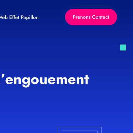
Prenons Contact
eb Effet Papillon
 l’engouement