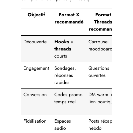
Objectif
Format X
Format
Me
recommandé
Threads
c
recommandé
Découverte
Hooks +
Carrousel
Taux
threads
moodboard
clic
courts
Engagement
Sondages,
Questions
Répo
réponses
ouvertes
quali
rapides
Conversion
Codes promo
DM warm +
CRM
temps réel
lien boutique
inge
vent
Fidélisation
Espaces
Posts récap’
Réte
audio
hebdo
30/