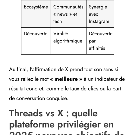
Écosystème
Communautés
Synergie
Synchro
« news » et
avec
visuels e
tech
Instagram
carrous
Découverte
Viralité
Découverte
Tester h
algorithmique
par
et CTA
affinités
courts
Au final, l’affirmation de X prend tout son sens si
vous reliez le mot
« meilleure »
à un indicateur de
résultat concret, comme le taux de clics ou la part
de conversation conquise.
Threads vs X : quelle
plateforme privilégier en