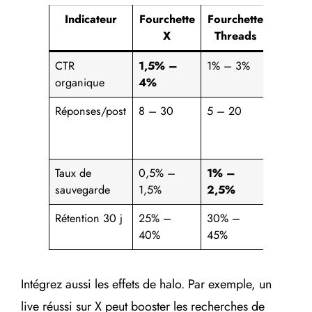
Indicateur
Fourchette
Fourchette
Alert
X
Threads
CTR
1,5% –
1% – 3%
organique
4%
Réponses/post
8 – 30
5 – 20
Chute
de 40
en 14 j
Taux de
0,5% –
1% –
Érosio
sauvegarde
1,5%
2,5%
continu
Rétention 30 j
25% –
30% –
40%
45%
Intégrez aussi les effets de halo. Par exemple, un
live réussi sur X peut booster les recherches de