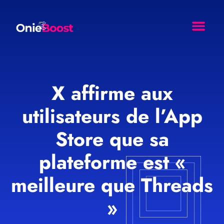
Comment Ça Marche ?
Nos Resso
Agence Web Effet Papil
X affirme aux
utilisateurs de l’App
Store que sa
plateforme est «
meilleure que Threads
»