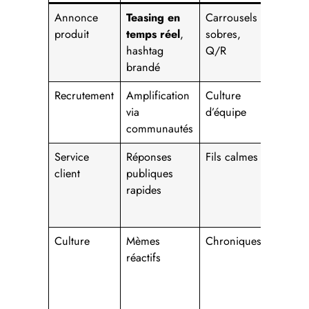
Annonce
Teasing en
Carrousels
Instag
produit
temps réel
,
sobres,
la preu
hashtag
Q/R
visuell
brandé
Recrutement
Amplification
Culture
LinkedI
via
d’équipe
leaders
communautés
Service
Réponses
Fils calmes
Whats
client
publiques
1:1 (vo
rapides
Des P
Sur W
Culture
Mèmes
Chroniques
Pintere
réactifs
moodb
P
(voir
Acadé