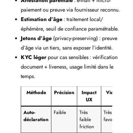
Attestation parentale
: e-mail + micro-
paiement ou preuve via fournisseur reconnu.
Estimation d’âge
: traitement local/
éphémère, seuil de confiance paramétrable.
Jetons d’âge
(privacy-preserving) : preuve
d’âge via un tiers, sans exposer l’identité.
KYC léger
pour cas sensibles : vérification
document + liveness, usage limité dans le
temps.
Méthode
Précision
Impact
Vie privée
UX
Auto-
Faible
Très
Très
déclaration
faible
favorable
friction