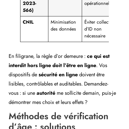
2023-
opérationnel
566)
CNIL
Minimisation
Éviter collecte
DPI
des données
d’ID non
regi
nécessaire
RG
En filigrane, la règle d’or demeure :
ce qui est
interdit hors ligne doit l’être en ligne
. Vos
dispositifs de
sécurité en ligne
doivent être
lisibles, contrôlables et auditables. Demandez-
vous : si une
autorité
me sollicite demain, puis-je
démontrer mes choix et leurs effets ?
Méthodes de vérification
d’âge : solutions