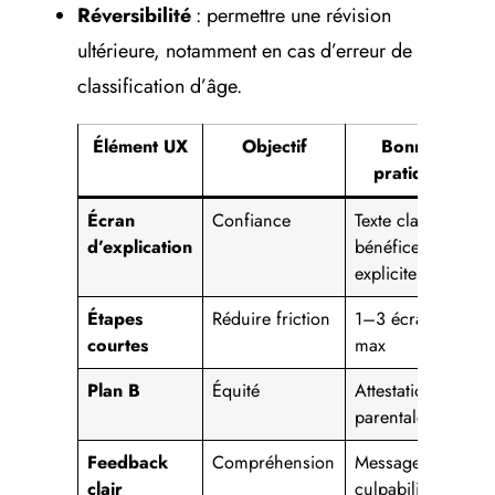
Réversibilité
: permettre une révision
ultérieure, notamment en cas d’erreur de
classification d’âge.
Élément UX
Objectif
Bonnes
pratiques
Écran
Confiance
Texte clair,
d’explication
bénéfice
explicite
Étapes
Réduire friction
1–3 écrans
courtes
max
Plan B
Équité
Attestation
T
parentale/FAQ
Feedback
Compréhension
Messages non
S
clair
culpabilisants