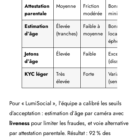
Attestation
Moyenne
Friction
Bonne si
parentale
modérée
minimisée
Estimation
Élevée
Faible à
Bonne si
d’âge
(tranches)
moyenne
local/
éphémère
Jetons
Élevée
Faible
Excellente
d’âge
(dissociation)
KYC léger
Très
Forte
Variable
élevée
(sensibles)
Pour « LumiSocial », l’équipe a calibré les seuils
d’acceptation : estimation d’âge par caméra avec
liveness
pour limiter les fraudes, et voie alternative
par attestation parentale. Résultat : 92 % des