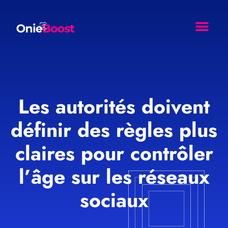
Comment Ça Marche ?
Nos Resso
Agence Web Effet Papil
Les autorités doivent
définir des règles plus
claires pour contrôler
l’âge sur les réseaux
sociaux