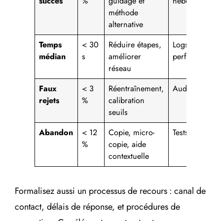
succès
%
guidage et
hebdomadair
méthode
alternative
Temps
< 30
Réduire étapes,
Logs de
médian
s
améliorer
performance
réseau
Faux
< 3
Réentraînement,
Audit modèle
rejets
%
calibration
seuils
Abandon
< 12
Copie, micro-
Tests A/B
%
copie, aide
contextuelle
Formalisez aussi un processus de recours : canal de
contact, délais de réponse, et procédures de