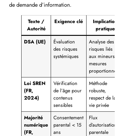
de demande d’information.
Texte /
Exigence clé
Implication
P
Autorité
pratique
a
DSA (UE)
Évaluation
Analyse des
Rapp
des risques
risques liés
risq
systémiques
aux mineurs,
mes
mesures
publ
proportionnées
Loi SREN
Vérification
Méthode
Poli
(FR,
de l’âge pour
robuste,
DPI
2024)
contenus
respect de la
jour
sensibles
vie privée
Majorité
Consentement
Flux
Trac
numérique
parental < 15
d’autorisation
in p
(FR,
ans
parentale