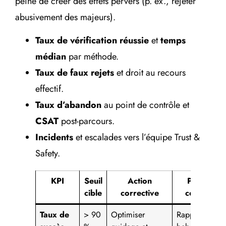
peine de créer des effets pervers (p. ex., rejeter
abusivement des majeurs).
Taux de vérification réussie
et
temps
médian
par méthode.
Taux de faux rejets
et droit au recours
effectif.
Taux d’abandon
au point de contrôle et
CSAT
post-parcours.
Incidents
et escalades vers l’équipe Trust &
Safety.
KPI
Seuil
Action
Preuve à
cible
corrective
conserver
Taux de
> 90
Optimiser
Rapports