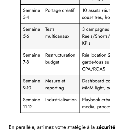
Semaine
Portage créatif
10 assets réutilisables,
3-4
sous-titres, hooks A/B
Semaine
Tests
3 campagnes test
5-6
multicanaux
Reels/Shorts/Spotlight,
KPIs
Semaine
Restructuration
Réallocation 20 %,
7-8
budget
garde-fous sur
CPA/ROAS
Semaine
Mesure et
Dashboard consolidé,
9-10
reporting
MMM light, post-test
Semaine
Industrialisation
Playbook créatif et
11-12
media, processus QA
En parallèle, arrimez votre stratégie à la
sécurité