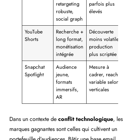
retargeting
parfois plus
robuste,
élevés
social graph
YouTube
Recherche +
Découverte
Shorts
long format,
moins volatile,
monétisation
production
intégrée
plus scriptée
Snapchat
Audience
Mesure à
Spotlight
jeune,
cadrer, reach
formats
variable selon
immersifs,
verticales
AR
Dans un contexte de
conflit technologique
, les
marques gagnantes sont celles qui cultivent un
portefeuille d’audiences. Bâtir une base email,