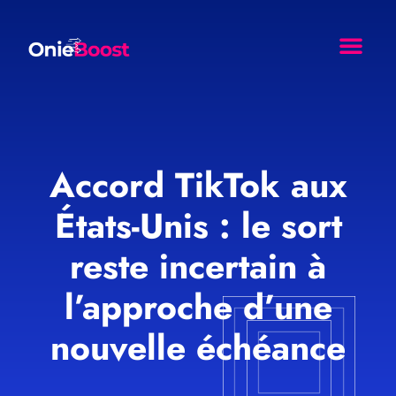
Comment Ça Marche ?
Nos Resso
Agence Web Effet Papil
Accord TikTok aux
États-Unis : le sort
reste incertain à
l’approche d’une
nouvelle échéance