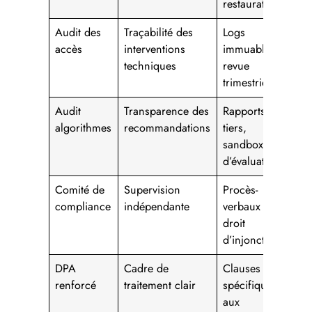
restauration
Audit des
Traçabilité des
Logs
accès
interventions
immuables,
techniques
revue
trimestrielle
Audit
Transparence des
Rapports
algorithmes
recommandations
tiers,
sandbox
d’évaluation
Comité de
Supervision
Procès-
compliance
indépendante
verbaux et
droit
d’injonction
DPA
Cadre de
Clauses
renforcé
traitement clair
spécifiques
aux