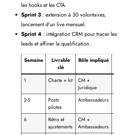
les hooks et les CTA.
Sprint 3
: extension à 30 volontaires,
lancement d’un live mensuel.
Sprint 4
: intégration CRM pour tracer les
leads et affiner la qualification.
Semaine
Livrable
Rôle impliqué
Format
clé
1
Charte + kit
CM +
PDF/Noti
Juridique
2-5
Posts
Ambassadeurs
Carrousel
pilotes
Threads
6
Rétro et
CM +
Atelier 45
ajustements
Ambassadeurs
min