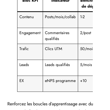
Bloc KPI
Indicateur
Benchmark
Ob
de départ
90
Contenu
Posts/mois/collab
1-2
3-
Engagement
Commentaires
2/post
5/
qualifiés
Trafic
Clics UTM
50/mois
15
Leads
Leads qualifiés
5/mois
15
EX
eNPS programme
+10
+2
Renforcez les boucles d’apprentissage avec du