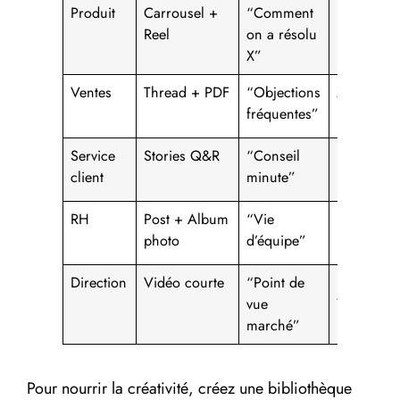
Produit
Carrousel +
“Comment
Instagram
Reel
on a résolu
LinkedIn
X”
Ventes
Thread + PDF
“Objections
X, LinkedI
fréquentes”
Service
Stories Q&R
“Conseil
Instagram
client
minute”
RH
Post + Album
“Vie
LinkedIn,
photo
d’équipe”
Facebook
Direction
Vidéo courte
“Point de
LinkedIn,
vue
YouTube
marché”
Pour nourrir la créativité, créez une bibliothèque