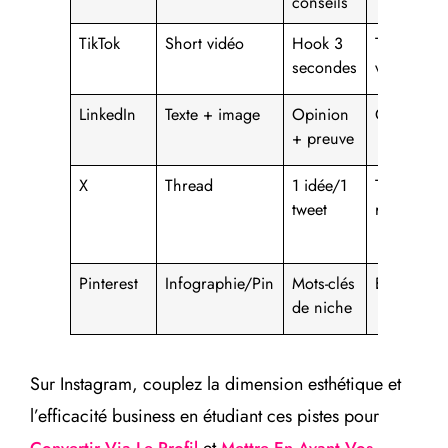
conseils
TikTok
Short vidéo
Hook 3
Temps de
secondes
visionnag
LinkedIn
Texte + image
Opinion
Commenta
+ preuve
X
Thread
1 idée/1
Taux de
tweet
réponse
Pinterest
Infographie/Pin
Mots-clés
Enregistr
de niche
Sur Instagram, couplez la dimension esthétique et
l’efficacité business en étudiant ces pistes pour
et
Convertir Via Le Profil
Mettre En Avant Vos