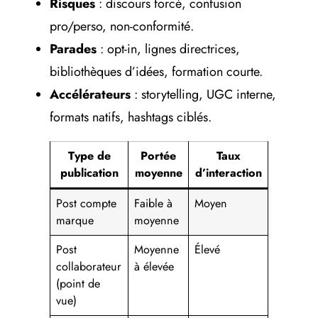
Risques
: discours forcé, confusion
pro/perso, non-conformité.
Parades
: opt-in, lignes directrices,
bibliothèques d’idées, formation courte.
Accélérateurs
: storytelling, UGC interne,
formats natifs, hashtags ciblés.
Type de
Portée
Taux
Confian
publication
moyenne
d’interaction
perçu
Post compte
Faible à
Moyen
Moyenn
marque
moyenne
Post
Moyenne
Élevé
Forte
collaborateur
à élevée
(point de
vue)