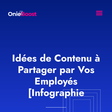
Comment Ça Marche ?
Nos Resso
Agence Web Effet Papil
Idées de Contenu à
Partager par Vos
Employés
[Infographie