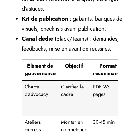
d’astuces.
Kit de publication
: gabarits, banques de
visuels, checklists avant publication.
Canal dédié
(Slack/Teams) : demandes,
feedbacks, mise en avant de réussites.
Élément de
Objectif
Format
Indi
gouvernance
recommandé
Charte
Clarifier le
PDF 2-3
Taux 
d’advocacy
cadre
pages
Ateliers
Monter en
30-45 min
Parti
express
compétence