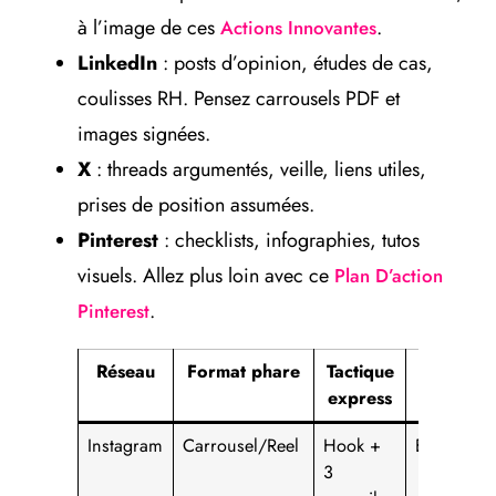
à l’image de ces
.
Actions Innovantes
LinkedIn
: posts d’opinion, études de cas,
coulisses RH. Pensez carrousels PDF et
images signées.
X
: threads argumentés, veille, liens utiles,
prises de position assumées.
Pinterest
: checklists, infographies, tutos
visuels. Allez plus loin avec ce
Plan D’action
.
Pinterest
Réseau
Format phare
Tactique
Indicateu
express
Instagram
Carrousel/Reel
Hook +
Enregistr
3