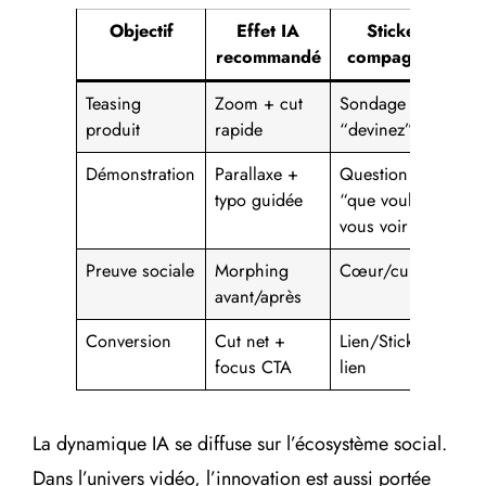
Objectif
Effet IA
Sticker
recommandé
compagnon
Teasing
Zoom + cut
Sondage
Ta
produit
rapide
“devinez”
éc
Démonstration
Parallaxe +
Question
Co
typo guidée
“que voulez-
vous voir ?”
Preuve sociale
Morphing
Cœur/curseur
Ré
avant/après
Conversion
Cut net +
Lien/Sticker
C
focus CTA
lien
La dynamique IA se diffuse sur l’écosystème social.
Dans l’univers vidéo, l’innovation est aussi portée