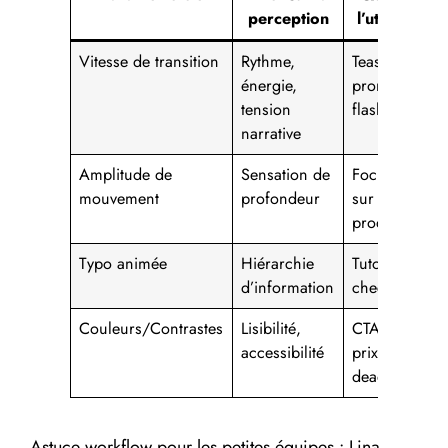
perception
l’utiliser
Vitesse de transition
Rythme,
Teasing,
C
énergie,
promo
s
tension
flash
r
narrative
Amplitude de
Sensation de
Focus
M
mouvement
profondeur
sur détail
s
produit
l
Typo animée
Hiérarchie
Tutoriels,
S
d’information
checklists
c
Couleurs/Contrastes
Lisibilité,
CTA,
I
accessibilité
prix,
d
deadlines
Astuce workflow pour les petites équipes : Lina,