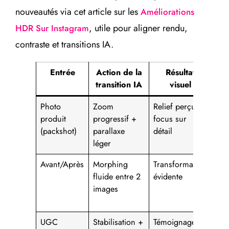
nouveautés via cet article sur les
Améliorations
, utile pour aligner rendu,
HDR Sur Instagram
contraste et transitions IA.
Entrée
Action de la
Résultat
transition IA
visuel
d
Photo
Zoom
Relief perçu,
Lan
produit
progressif +
focus sur
fic
(packshot)
parallaxe
détail
pro
léger
ani
Avant/Après
Morphing
Transformation
Bea
fluide entre 2
évidente
déc
images
ret
coa
UGC
Stabilisation +
Témoignage
Pre