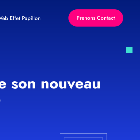
Prenons Contact
eb Effet Papillon
de son nouveau
t