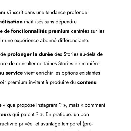
am
s’inscrit dans une tendance profonde:
étisation
maîtrisés sans dépendre
ie de
fonctionnalités premium
centrées sur les
frir une expérience abonné différenciante.
é de
prolonger la durée
des Stories au-delà de
re de consulter certaines Stories de manière
u service
vient enrichir les options existantes
loir premium invitant à produire du
contenu
uste « que propose Instagram ? », mais « comment
teurs
qui paient ? ». En pratique, un bon
ractivité privée, et avantage temporel (pré-