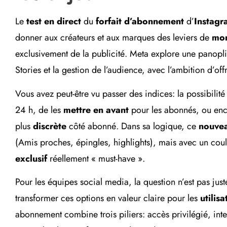
Le
test en direct
du
forfait d’abonnement
d’
Instagr
donner aux créateurs et aux marques des leviers de
mon
exclusivement de la publicité. Meta explore une panopl
Stories et la gestion de l’audience, avec l’ambition d’of
Vous avez peut-être vu passer des indices: la possibilit
24 h, de les
mettre en avant
pour les abonnés, ou enco
plus
discrète
côté abonné. Dans sa logique, ce
nouvea
(Amis proches, épingles, highlights), mais avec un cou
exclusif
réellement « must-have ».
Pour les équipes social media, la question n’est pas j
transformer ces options en valeur claire pour les
utilisa
abonnement combine trois piliers: accès privilégié, inte