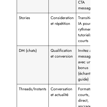
CTA
message
Stories
Consideration
Transitions
et répétition
IA pour
rythmer les
tutoriels
courts
DM (chats)
Qualification
Invitez au
et conversion
message
avec un
bonus
(échantillon,
guide)
Threads/Instants
Conversation
Formats
et actualité
courts, ton
direct,
ancrage