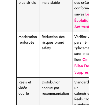
plus stricts
mais stable
des créas
conformes et
Les
suivez
Évolutions
Antitrust
Modération
Réduction des
Vérifiez vos
renforcée
risques brand
paramètres
safety
“placements
sensibles” et
Ce
lisez
Bilan De
Suppression
Reels et
Distribution
Standardisez
vidéo
accrue par
un
courte
recommandation
calendrier
Reels cross-
plateforme