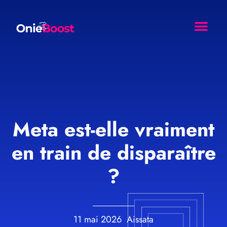
Comment Ça Marche ?
Nos Resso
Agence Web Effet Papil
Meta est-elle vraiment
en train de disparaître
?
11 mai 2026
Aissata