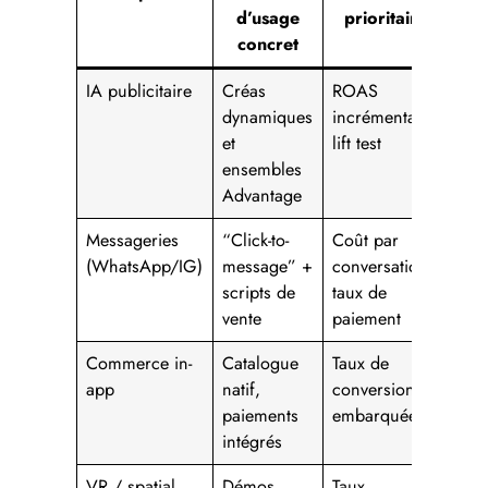
d’usage
prioritaire
concret
IA publicitaire
Créas
ROAS
dynamiques
incrémental,
et
lift test
ensembles
Advantage
Messageries
“Click-to-
Coût par
(WhatsApp/IG)
message” +
conversation,
scripts de
taux de
vente
paiement
Commerce in-
Catalogue
Taux de
app
natif,
conversion
paiements
embarquée
intégrés
VR / spatial
Démos
Taux